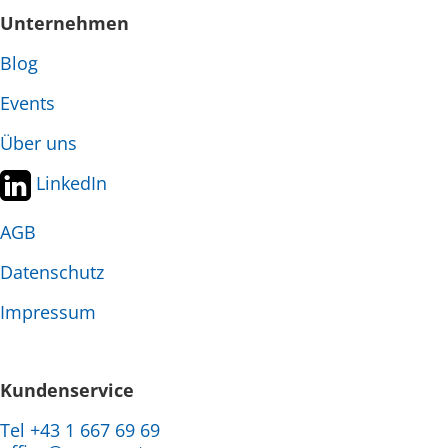
Unternehmen
Blog
Events
Über uns
LinkedIn
AGB
Datenschutz
Impressum
Kundenservice
Tel +43 1 667 69 69