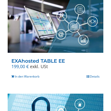
Varianten
auf.
Die
Optionen
können
auf
der
Produktseite
gewählt
werden
EXAhosted TABLE EE
199,00
€
exkl. USt
In den Warenkorb
Details