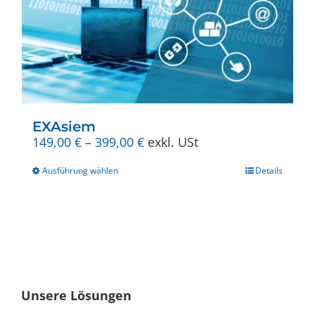
EXAsiem
Preisspanne:
149,00
€
–
399,00
€
exkl. USt
149,00 €
Dieses
bis
Ausführung wählen
Details
Produkt
399,00 €
weist
mehrere
Varianten
auf.
Die
Optionen
können
Unsere Lösungen
auf