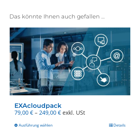
Das könnte Ihnen auch gefallen …
EXAcloudpack
Preisspanne:
79,00
€
–
249,00
€
exkl. USt
79,00 €
Dieses
bis
Ausführung wählen
Details
Produkt
249,00 €
weist