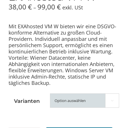
38,00
€
99,00
€
Preisspanne:
–
exkl. USt
38,00 €
bis
99,00 €
Mit EXAhosted VM W bieten wir eine DSGVO-
konforme Alternative zu großen Cloud-
Providern. Individuell anpassbar und mit
persönlichem Support, ermöglicht es einen
kontinuierlichen Betrieb inklusive Wartung.
Vorteile: Wiener Datacenter, keine
Abhängigkeit von internationalen Anbietern,
flexible Erweiterungen. Windows Server VM
inklusive Admin-Rechte, statische IP und
tägliches Backup.
Varianten
