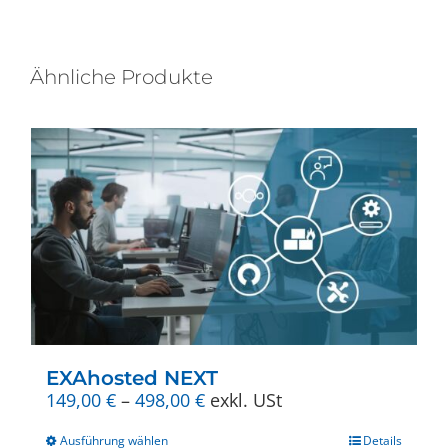
mehrere
Varianten
auf.
Ähnliche Produkte
Die
Optionen
können
auf
der
Produktseite
gewählt
werden
EXAhosted NEXT
Preisspanne:
149,00
€
–
498,00
€
exkl. USt
149,00 €
Dieses
bis
Ausführung wählen
Details