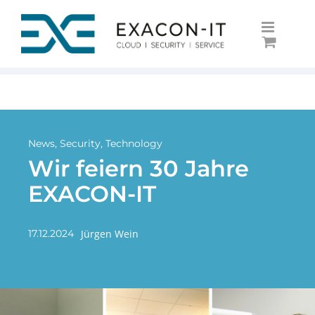
Skip
to
content
News
,
Security
,
Technology
Wir feiern 30 Jahre
EXACON-IT
Jürgen Wein
17.12.2024