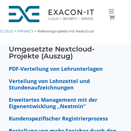
Skip
to
content
CLOUD
>
PRIVACY
> Referenzprojekte mit Nextcloud
Umgesetzte Nextcloud-
Projekte (Auszug)
PDF-Verteilung von Lehrunterlagen
Verteilung von Lohnzettel und
Stundenaufzeichnungen
Erweitertes Management mit der
Eigenentwicklung „Nextmin“
Kundenspezifischer Registrierprozess
Bestellung von mehr Speicher durch den