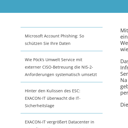
Mit
Microsoft Account Phishing: So
ein
We
schützen Sie Ihre Daten
wie
Wie Pöck’s Umwelt Service mit
Das
Inf
externer CISO-Betreuung die NIS-2-
Ser
Anforderungen systematisch umsetzt
Na 
geb
Hinter den Kulissen des ESC:
per
EXACON-IT überwacht die IT-
Die
Sicherheitslage
EXACON-IT vergrößert Datacenter in