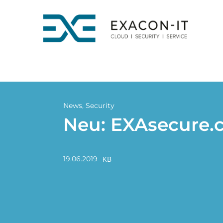
Skip
to
content
News
,
Security
Neu: EXAsecure.
KB
19.06.2019