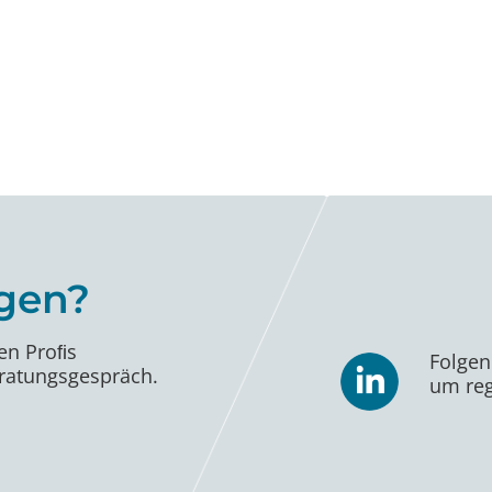
gen?
en Proﬁs
Folgen
eratungsgespräch.
um reg